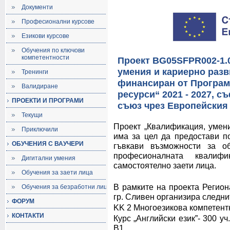
Документи
Професионални курсове
Езикови курсове
Обучения по ключови
компетентности
Проект BG05SFPR002-1.
умения и кариерно разв
Тренинги
финансиран от Програм
Валидиране
ресурси“ 2021 - 2027, 
ПРОЕКТИ И ПРОГРАМИ
съюз чрез Европейския
Текущи
Проект „Квалификация, умени
Приключили
има за цел да предостави п
ОБУЧЕНИЯ С ВАУЧЕРИ
гъвкави възможности за о
професионалната квали
Дигитални умения
самостоятелно заети лица.
Обучения за заети лица
В рамките на проекта Регион
Обучения за безработни лица
гр. Сливен организира следни
ФОРУМ
KK 2 Многоезикова компетент
КОНТАКТИ
Курс „Английски език”- 300 у
В1.